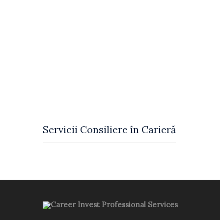
În cadrul
îți
sesiunilor de consiliere în carieră
domeniului de activitate potrivit, precum și a prof
Procesul de consiliere în carieră este personalizat
Ulterior vom stabili cele mai potrivite strategii a
blocajele pe care le întâmpini și te vom ajuta să g
În procesul de consiliere în carieră identificăm abi
Consilierea în carieră reprezintă un proces de d
Servicii Consiliere în Carieră
Career Invest Professional Services