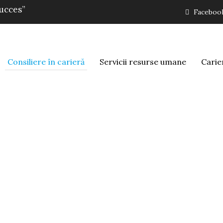
succes”
Faceboo
Consiliere în carieră
Servicii resurse umane
Carie