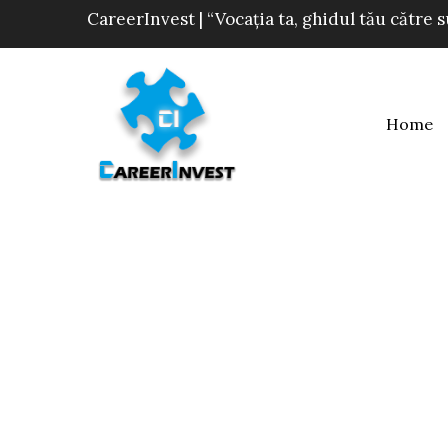
CareerInvest | “Vocația ta, ghidul tău către 
Home