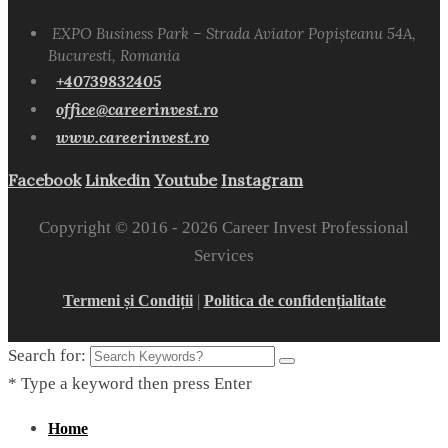
EXPO Business Park – Strada Aviator Popișteanu 54A,
Bucuresti, Romania
+40739832405
office@careerinvest.ro
www.careerinvest.ro
Facebook
Linkedin
Youtube
Instagram
Copyright © 2016 -
2026 Career Invest Professional
Services
|
Termeni și Condiții
Politica de confidențialitate
Search for:
* Type a keyword then press Enter
Home