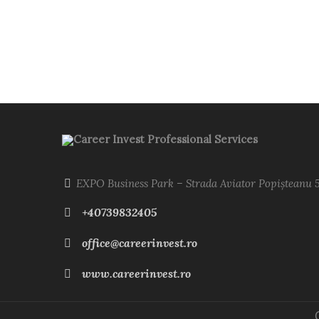
Career Invest Professional Services
EXPO Business Park – Strada Aviator Popișteanu 
+40739832405
office@careerinvest.ro
www.careerinvest.ro