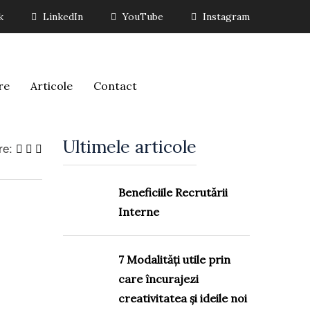
k
LinkedIn
YouTube
Instagram
re
Articole
Contact
Ultimele articole
re:
Beneficiile Recrutării
Interne
7 Modalități utile prin
care încurajezi
creativitatea și ideile noi