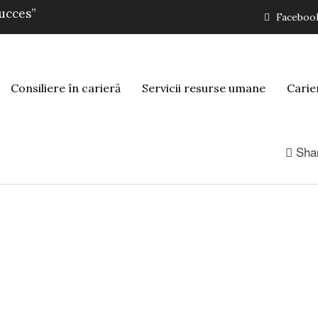
succes”
Faceboo
Consiliere în carieră
Servicii resurse umane
Carie
Sha