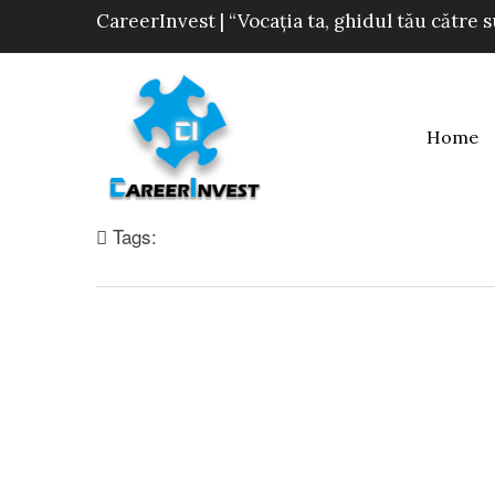
CareerInvest | “Vocația ta, ghidul tău către 
Home
Tags: