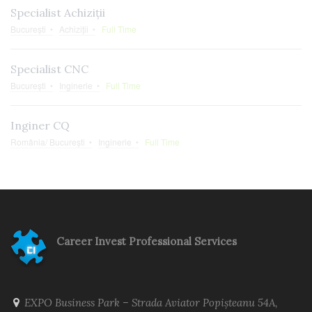
Specialist Achiziții
București
Achiziții
Full Time
Specialist CNC
București
Inginerie
Full Time
Inginer CQ
România/ București
Inginerie
Full Time
Career Invest Professional Services
EXPO Business Park – Strada Aviator Popișteanu 54A,