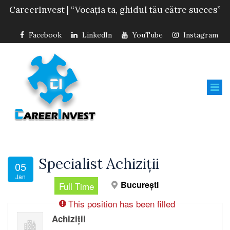
CareerInvest | “Vocația ta, ghidul tău către succes”
Facebook
LinkedIn
YouTube
Instagram
Specialist Achiziții
05
Jan
București
Full Time
This position has been filled
Achiziții