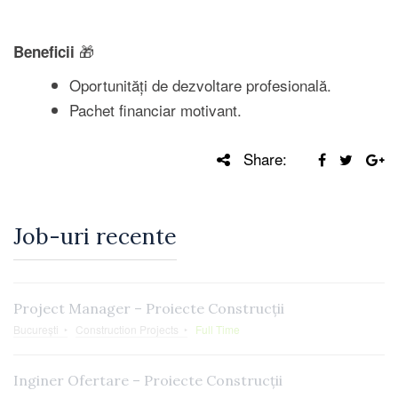
🎁
Beneficii
Oportunități de dezvoltare profesională.
Pachet financiar motivant.
Share:
Job-uri recente
Project Manager – Proiecte Construcții
București
Construction Projects
Full Time
Inginer Ofertare – Proiecte Construcții