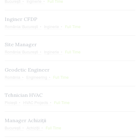
București
Inginerie
Full Time
Inginer CFDP
România/ București
Inginerie
Full Time
Site Manager
România/ București
Inginerie
Full Time
Geodetic Engineer
România
Engineering
Full Time
Tehnician HVAC
Ploiești
HVAC Projects
Full Time
Manager Achiziții
București
Achiziții
Full Time