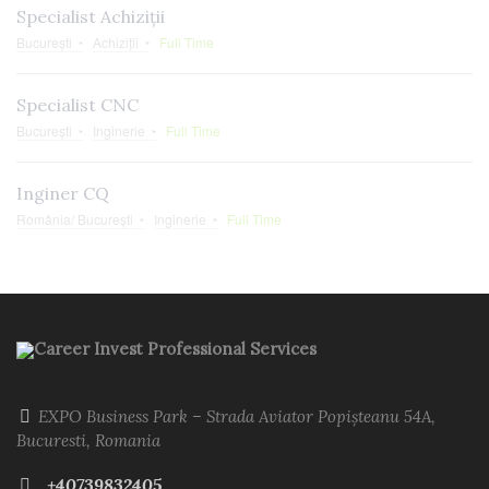
Specialist Achiziții
București
Achiziții
Full Time
Specialist CNC
București
Inginerie
Full Time
Inginer CQ
România/ București
Inginerie
Full Time
Career Invest Professional Services
EXPO Business Park – Strada Aviator Popișteanu 54A,
Bucuresti, Romania
+40739832405