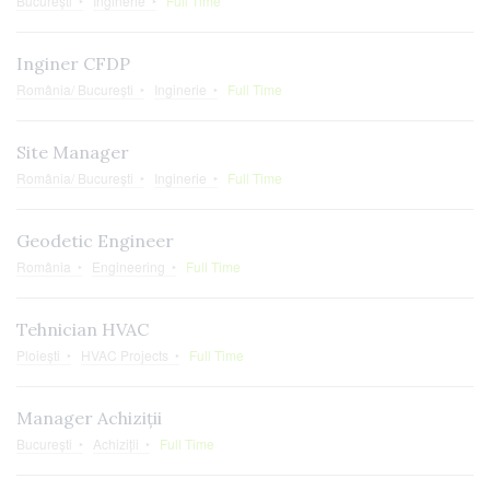
București
Inginerie
Full Time
Inginer CFDP
România/ București
Inginerie
Full Time
Site Manager
România/ București
Inginerie
Full Time
Geodetic Engineer
România
Engineering
Full Time
Tehnician HVAC
Ploiești
HVAC Projects
Full Time
Manager Achiziții
București
Achiziții
Full Time