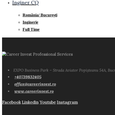
Inginer CQ
România/ București
Inginerie
Full Time
Career Invest Professional Services
EXPO Business Park – Strada Aviator Popișteanu 54A, Buc
+40739832405
office@careerinvest.ro
www.careerinvest.ro
Facebook
Linkedin
Youtube
Instagram