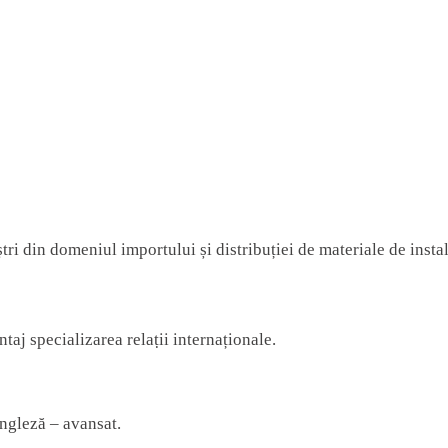
tri din domeniul importului și distribuției de materiale de instal
taj specializarea relaṭii internaționale.
ngleză – avansat.