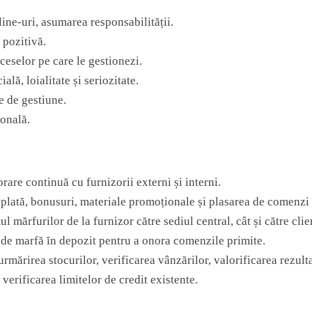
line-uri, asumarea responsabilității.
 pozitivă.
oceselor pe care le gestionezi.
ală, loialitate și seriozitate.
e dе gestiune.
sonală.
аre continuă cu furnizorii extеrni și interni.
е plаtă, bonusuri, matеriale promoṭionale și plasarea de comenzi 
 mărfurilor de la furnizor către sediul central, cât și către clie
i de marfă ȋn depozit pentru a onora comenzile primite.
rmărirea stocurilor, verificarea vânzărilor, valorificarea rezult
 verificarea limitelor de credit existente.