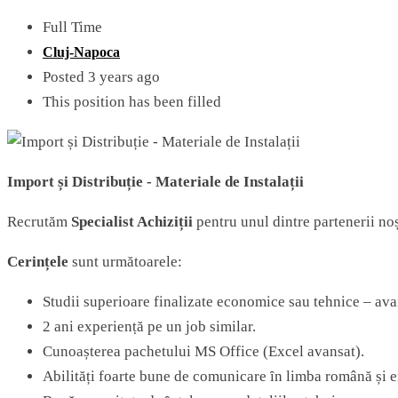
Full Time
Cluj-Napoca
Posted 3 years ago
This position has been filled
Import și Distribuție - Materiale de Instalații
Recrutăm
Specialist Achiziții
pentru unul dintre partenerii noș
Cerințele
sunt următoarele:
Studii superioare finalizate economice sau tehnice – avan
2 ani experienṭă pe un job similar.
Cunoașterea pachetului MS Office (Excel avansat).
Abilități foarte bune dе comunicare ȋn limba română și e