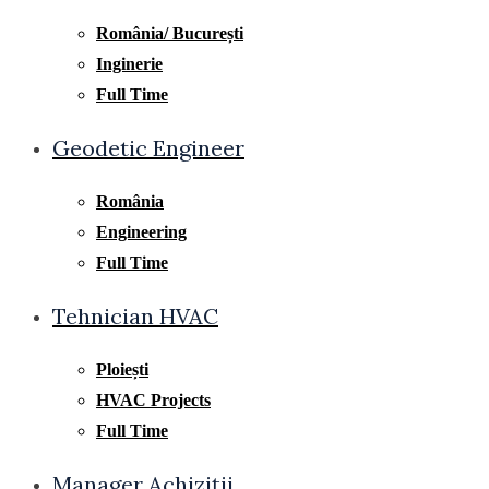
România/ București
Inginerie
Full Time
Geodetic Engineer
România
Engineering
Full Time
Tehnician HVAC
Ploiești
HVAC Projects
Full Time
Manager Achiziții