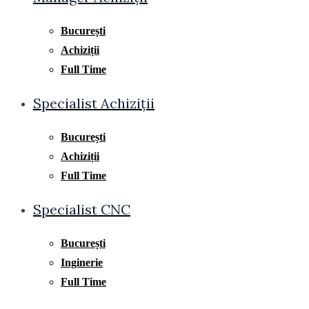
București
Achiziții
Full Time
Specialist Achiziții
București
Achiziții
Full Time
Specialist CNC
București
Inginerie
Full Time