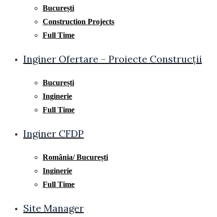
București
Construction Projects
Full Time
Inginer Ofertare – Proiecte Construcții
București
Inginerie
Full Time
Inginer CFDP
România/ București
Inginerie
Full Time
Site Manager