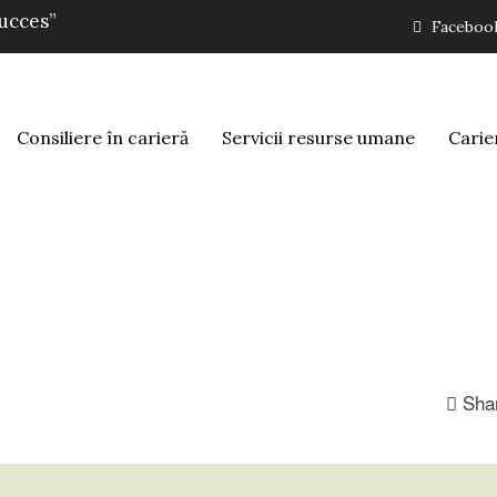
succes”
Faceboo
Consiliere în carieră
Servicii resurse umane
Carie
Sha