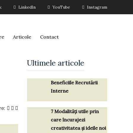
k
LinkedIn
YouTube
Instagram
re
Articole
Contact
Ultimele articole
Beneficiile Recrutării
Interne
re:
7 Modalități utile prin
care încurajezi
creativitatea și ideile noi