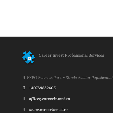
Career Invest Professional Services
EXPO Business Park – Strada Aviator Popișteanu 
+40739832405
office@careerinvest.ro
www.careerinvest.ro