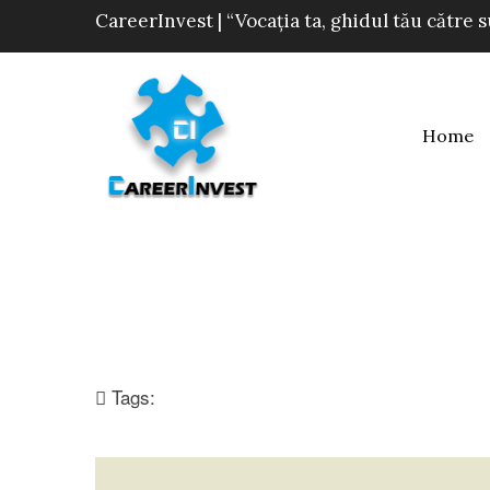
CareerInvest | “Vocația ta, ghidul tău către 
Home
Tags: