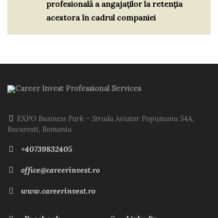
profesională a angajaților la retenția
acestora în cadrul companiei
Career Invest Professional Services
EXPO Business Park – Strada Aviator Popișteanu 54A,
Bucuresti, Romania
+40739832405
office@careerinvest.ro
www.careerinvest.ro