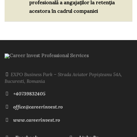
profesională a angajaților la retenția
acestora în cadrul companiei
Career Invest Professional Services
EXPO Business Park – Strada Aviator Popișteanu 54A,
Bucuresti, Romania
+40739832405
office@careerinvest.ro
www.careerinvest.ro