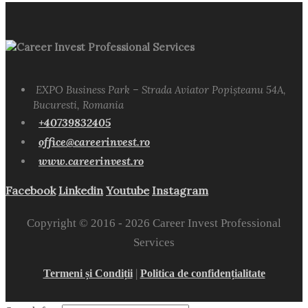
Career Invest Professional Services
EXPO Business Park – Strada Aviator Popișteanu 54A,
Bucuresti, Romania
+40739832405
office@careerinvest.ro
www.careerinvest.ro
Facebook
Linkedin
Youtube
Instagram
Copyright © 2016 -
2026 Career Invest Professional
Services
|
Termeni și Condiții
Politica de confidențialitate