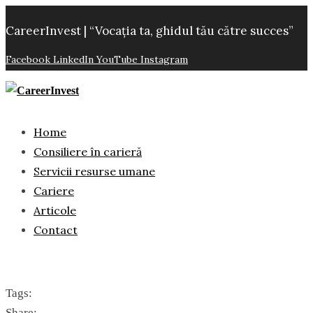
CareerInvest | “Vocația ta, ghidul tău către succes”
Facebook
LinkedIn
YouTube
Instagram
Home
Consiliere în carieră
Servicii resurse umane
Cariere
Articole
Contact
Tags:
Share: