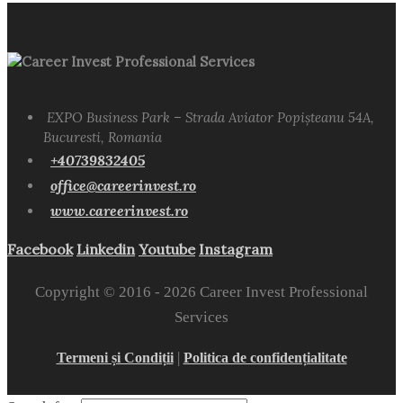
Career Invest Professional Services
EXPO Business Park – Strada Aviator Popișteanu 54A,
Bucuresti, Romania
+40739832405
office@careerinvest.ro
www.careerinvest.ro
Facebook
Linkedin
Youtube
Instagram
Copyright © 2016 -
2026 Career Invest Professional
Services
|
Termeni și Condiții
Politica de confidențialitate