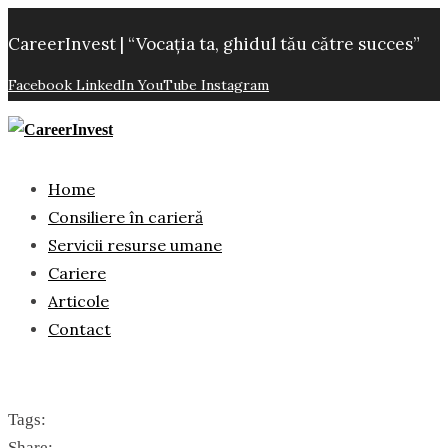
CareerInvest | “Vocația ta, ghidul tău către succes”
Facebook
LinkedIn
YouTube
Instagram
Home
Consiliere în carieră
Servicii resurse umane
Cariere
Articole
Contact
Tags:
Share: