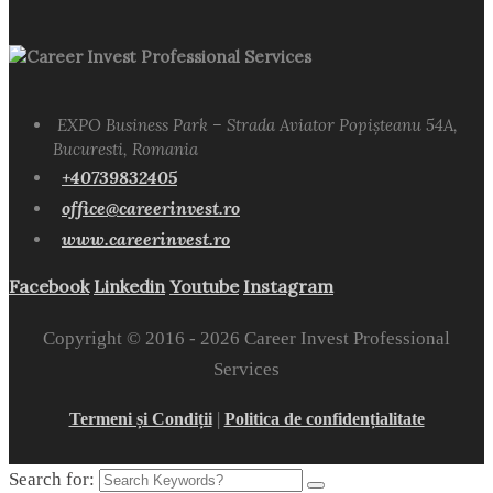
Career Invest Professional Services
EXPO Business Park – Strada Aviator Popișteanu 54A,
Bucuresti, Romania
+40739832405
office@careerinvest.ro
www.careerinvest.ro
Facebook
Linkedin
Youtube
Instagram
Copyright © 2016 -
2026 Career Invest Professional
Services
|
Termeni și Condiții
Politica de confidențialitate
Search for: