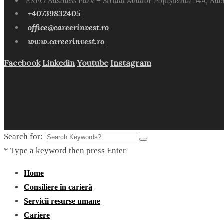
EXPO Business Park – Strada Aviator Popișteanu 54A, Buc
+40739832405
office@careerinvest.ro
www.careerinvest.ro
Facebook
Linkedin
Youtube
Instagram
Search for:
* Type a keyword then press Enter
Home
Consiliere în carieră
Servicii resurse umane
Cariere