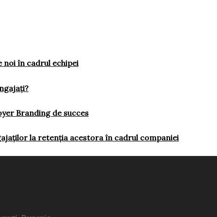
e noi în cadrul echipei
ngajați?
loyer Branding de succes
ajaților la retenția acestora în cadrul companiei