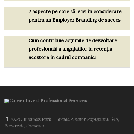
2 aspecte pe care să le iei în considerare
pentru un Employer Branding de succes
Cum contribuie acțiunile de dezvoltare
profesională a angajaților la retenția
acestora în cadrul companiei
Career Invest Professional Services
EXPO Business Park – Strada Aviator Popișteanu 54A,
Bucuresti, Romania