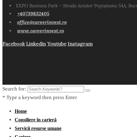
EXPO Business Park – Strada Aviator Popișteanu 54A, Buc
+40739832405
office@careerinvest.ro
www.careerinvest.ro
Facebook
Linkedin
Youtube
Instagram
Search for:
* Type a keyword then press Enter
Home
Consiliere în carieră
Servicii resurse umane
Cariere