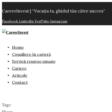
CareerInvest | “Vocația ta, ghidul tău către succes”
Facebook
LinkedIn
YouTube
Instagram
Home
Consiliere în carieră
Servicii resurse umane
Cariere
Articole
Contact
Tags:
Share: