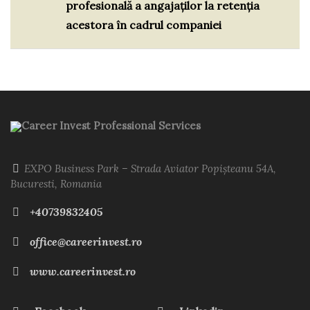
profesională a angajaților la retenția
acestora în cadrul companiei
Career Invest Professional Services
EXPO Business Park – Strada Aviator Popișteanu 54A,
Bucuresti, Romania
+40739832405
office@careerinvest.ro
www.careerinvest.ro