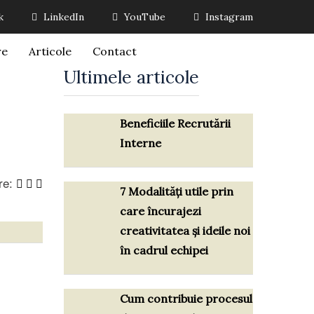
k
LinkedIn
YouTube
Instagram
re
Articole
Contact
Ultimele articole
Beneficiile Recrutării
Interne
re:
7 Modalități utile prin
care încurajezi
creativitatea și ideile noi
în cadrul echipei
Cum contribuie procesul