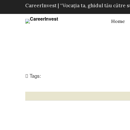
CareerInvest | “Vocația ta, ghidul tău către 
Home
Tags: