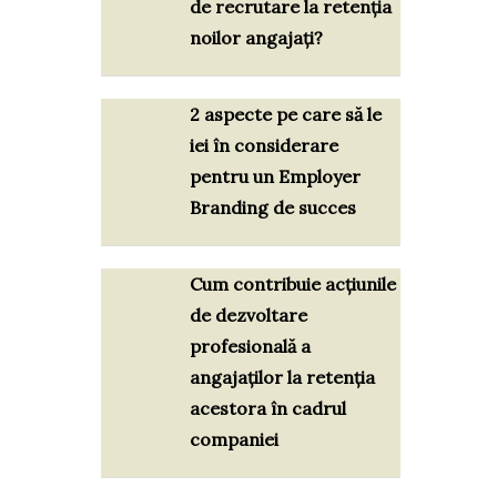
de recrutare la retenția
noilor angajați?
2 aspecte pe care să le
iei în considerare
pentru un Employer
Branding de succes
Cum contribuie acțiunile
de dezvoltare
profesională a
angajaților la retenția
acestora în cadrul
companiei