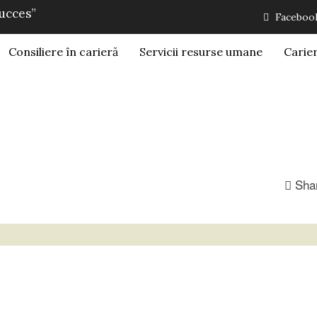
succes”
Faceboo
Consiliere în carieră
Servicii resurse umane
Carie
Sha