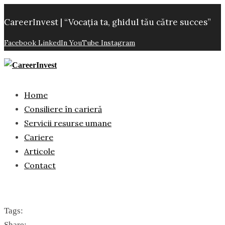
CareerInvest | “Vocația ta, ghidul tău către succes”
Facebook
LinkedIn
YouTube
Instagram
Home
Consiliere în carieră
Servicii resurse umane
Cariere
Articole
Contact
Tags:
Share: