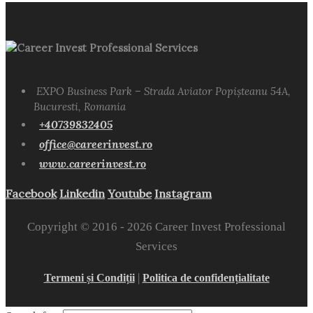
Career Invest Professional Services
EXPO Business Park – Strada Aviator Popișteanu 54A,
Bucuresti, Romania
+40739832405
office@careerinvest.ro
www.careerinvest.ro
Facebook
Linkedin
Youtube
Instagram
Copyright © 2016 -
2026 Career Invest Professional
Services
|
Termeni și Condiții
Politica de confidențialitate