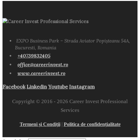
Career Invest Professional Services
EXPO Business Park – Strada Aviator Popișteanu 54A,
Bucuresti, Romania
+40739832405
office@careerinvest.ro
www.careerinvest.ro
Facebook
Linkedin
Youtube
Instagram
Copyright © 2016 -
2026 Career Invest Professional
Services
|
Termeni și Condiții
Politica de confidențialitate