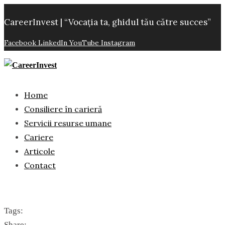
CareerInvest | “Vocația ta, ghidul tău către succes”
Facebook
LinkedIn
YouTube
Instagram
Home
Consiliere în carieră
Servicii resurse umane
Cariere
Articole
Contact
Tags:
Share: