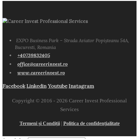
Career Invest Professional Services
EXPO Business Park – Strada Aviator Popișteanu 54A,
Bucuresti, Romania
+40739832405
office@careerinvest.ro
www.careerinvest.ro
Facebook
Linkedin
Youtube
Instagram
Copyright © 2016 -
2026 Career Invest Professional
Services
|
Termeni și Condiții
Politica de confidențialitate