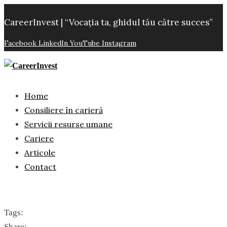
CareerInvest | “Vocația ta, ghidul tău către succes”
Facebook
LinkedIn
YouTube
Instagram
Home
Consiliere în carieră
Servicii resurse umane
Cariere
Articole
Contact
Tags:
Share: