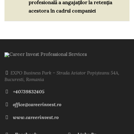
profesională a angajaților la retenția
acestora în cadrul companiei
Career Invest Professional Services
EXPO Business Park – Strada Aviator Popișteanu 54A,
Bucuresti, Romania
+40739832405
office@careerinvest.ro
www.careerinvest.ro