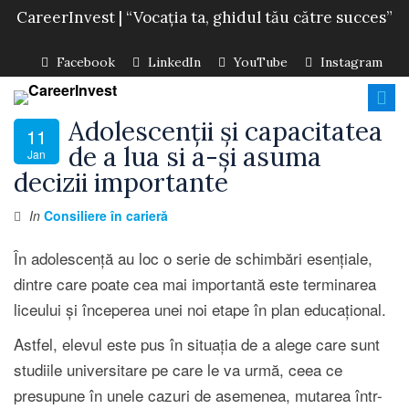
CareerInvest | “Vocația ta, ghidul tău către succes”
Facebook
LinkedIn
YouTube
Instagram
Adolescenții și capacitatea
11
de a lua si a-și asuma
Jan
decizii importante
In
Consiliere în carieră
În adolescență au loc o serie de schimbări esențiale,
dintre care poate cea mai importantă este terminarea
liceului și începerea unei noi etape în plan educațional.
Astfel, elevul este pus în situația de a alege care sunt
studiile universitare pe care le va urmă, ceea ce
presupune în unele cazuri de asemenea, mutarea într-