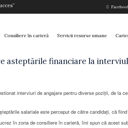
succes”
Faceboo
Consiliere în carieră
Servicii resurse umane
Carie
 asteptările financiare la interviu
tionat interviuri de angajare pentru diverse poziții, de la ce
eptările salariale este perceput de către candidați, că fiind d
crez în zona de consiliere în carieră, îmi spun că acest sub