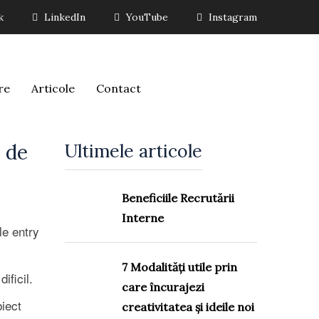
k
LinkedIn
YouTube
Instagram
re
Articole
Contact
l de
Ultimele articole
Beneficiile Recrutării
Interne
le entry
7 Modalități utile prin
ificil.
care încurajezi
iect
creativitatea și ideile noi