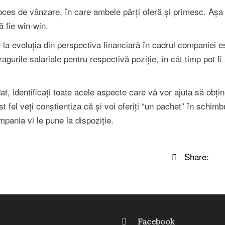
oces de vânzare, în care ambele părți oferă și primesc. Așa 
ă fie win-win.
 la evoluția din perspectiva financiară în cadrul companiei es
gurile salariale pentru respectivă poziție, în cât timp pot fi
t, identificați toate acele aspecte care vă vor ajuta să obțin
st fel veți conștientiza că și voi oferiți “un pachet” în schimb
mpania vi le pune la dispoziție.
Share:
Facebook