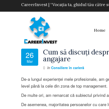
CareerInvest | “Vocația ta, ghidul tău către 
Home
Cum să discuți despre
26
angajare
Mar
In
Consiliere în carieră
De-a lungul experienței mele profesionale, am ges
level până la cele din zona de top management.
De multe ori, am remarcat că subiectul privind așt
De asemenea, majoritatea persoanelor cu care lu