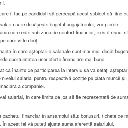
ii.
are îi fac pe candidați să perceapă acest subiect că fiind de
 salariu care depășește bugetul angajatorului, vor pierde
uma care este sub zona de confort financiar, există riscul să 
pe care vi le doriți.
ianta în care așteptările salariale sunt mai mici decât buget
erde oportunitatea unei oferte financiare mai bune.
că înainte de participarea la interviu să va setați așteptăr
nivelul salarial pentru respectivă poziție pe piată muncii și,
finaciară a companiei.
val salarial, în care limita de jos să fie reprezentată de su
re pachetul financiar în ansamblul său: bonusuri, tichete de 
În acest fel vă puteți ajusta suma aferentă salariului.