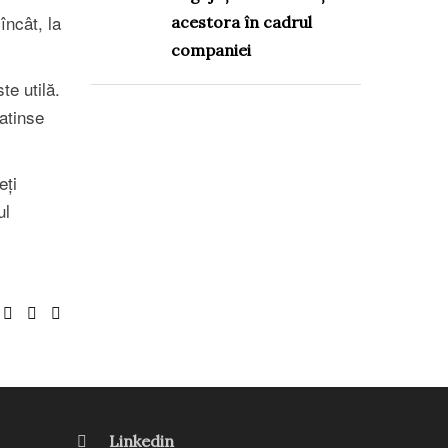
încât, la
acestora în cadrul
companiei
te utilă.
 atinse
eți
ul
Linkedin