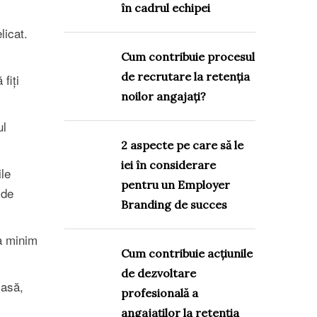
în cadrul echipei
licat.
Cum contribuie procesul
de recrutare la retenția
fiți
noilor angajați?
ul
2 aspecte pe care să le
iei în considerare
ile
pentru un Employer
 de
Branding de succes
ma minim
Cum contribuie acțiunile
de dezvoltare
masă,
profesională a
angajaților la retenția