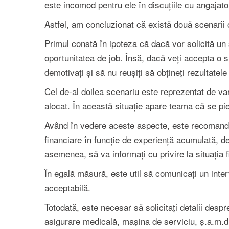
este incomod pentru ele în discuțiile cu angajator
Astfel, am concluzionat că există două scenarii c
Primul constă în ipoteza că dacă vor solicită un
oportunitatea de job. Însă, dacă veți accepta o s
demotivați și să nu reușiți să obțineți rezultatele 
Cel de-al doilea scenariu este reprezentat de var
alocat. În această situație apare teama că se pi
Având în vedere aceste aspecte, este recomandat 
financiare în funcție de experiență acumulată, de 
asemenea, să va informați cu privire la situația 
În egală măsură, este util să comunicați un inter
acceptabilă.
Totodată, este necesar să solicitați detalii desp
asigurare medicală, mașina de serviciu, ș.a.m.d. 