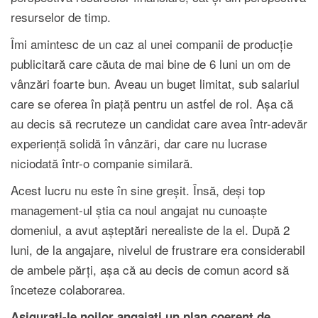
resurselor de timp.
Îmi amintesc de un caz al unei companii de producție
publicitară care căuta de mai bine de 6 luni un om de
vânzări foarte bun. Aveau un buget limitat, sub salariul
care se oferea în piață pentru un astfel de rol. Așa că
au decis să recruteze un candidat care avea într-adevăr
experiență solidă în vânzări, dar care nu lucrase
niciodată într-o companie similară.
Acest lucru nu este în sine greșit. Însă, deși top
management-ul știa ca noul angajat nu cunoaște
domeniul, a avut așteptări nerealiste de la el. După 2
luni, de la angajare, nivelul de frustrare era considerabil
de ambele părți, așa că au decis de comun acord să
înceteze colaborarea.
Asigurați-le noilor angajați un plan coerent de