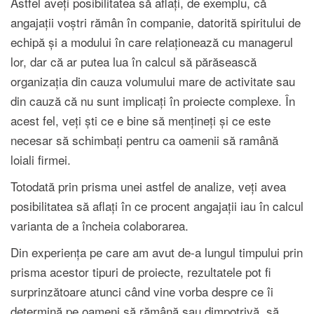
Astfel aveți posibilitatea să aflați, de exemplu, că
angajații voștri rămân în companie, datorită spiritului de
echipă și a modului în care relaționează cu managerul
lor, dar că ar putea lua în calcul să părăsească
organizația din cauza volumului mare de activitate sau
din cauză că nu sunt implicați în proiecte complexe. În
acest fel, veți ști ce e bine să mențineți și ce este
necesar să schimbați pentru ca oamenii să ramână
loiali firmei.
Totodată prin prisma unei astfel de analize, veți avea
posibilitatea să aflați în ce procent angajații iau în calcul
varianta de a încheia colaborarea.
Din experiența pe care am avut de-a lungul timpului prin
prisma acestor tipuri de proiecte, rezultatele pot fi
surprinzătoare atunci când vine vorba despre ce îi
determină pe oameni să rămână sau dimpotrivă, să