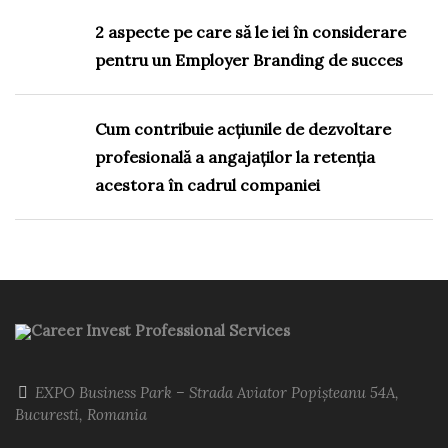
2 aspecte pe care să le iei în considerare
pentru un Employer Branding de succes
Cum contribuie acțiunile de dezvoltare
profesională a angajaților la retenția
acestora în cadrul companiei
Career Invest Professional Services
EXPO Business Park – Strada Aviator Popișteanu 54A,
Bucuresti, Romania