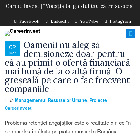
CareerInvest | “Vocația ta, ghidul tău către succes”
Facebook
LinkedIn
YouTube
Instagram
Oamenii nu aleg să
02
demisioneze doar pentru
Mar
că au primit o ofertă financiară
mai bună de la o altă firmă. O
greșeală pe care o fac frecvent
companiile
In
Managementul Resurselor Umane
,
Proiecte
CareerInvest
Problema retenției angajaților este o realitate din ce în
ce mai des întâlnită pe piața muncii din România.