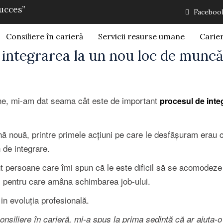
succes”
Faceboo
Consiliere în carieră
Servicii resurse umane
Carie
integrarea la un nou loc de muncă
ane, mi-am dat seama cât este de important
procesul de inte
ă nouă, printre primele acțiuni pe care le desfășuram erau 
 de integrare.
nt persoane care îmi spun că le este dificil să se acomodeze 
l pentru care amâna schimbarea job-ului.
in evoluția profesională.
nsiliere în carieră, mi-a spus la prima sedintă că ar ajuta-o