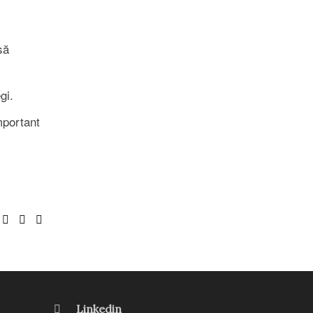
să
gi.
mportant
Linkedin