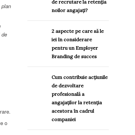
de recrutare la retenția
 plan
noilor angajați?
m
2 aspecte pe care să le
i de
iei în considerare
pentru un Employer
Branding de succes
Cum contribuie acțiunile
de dezvoltare
profesională a
angajaților la retenția
rare.
acestora în cadrul
companiei
re o