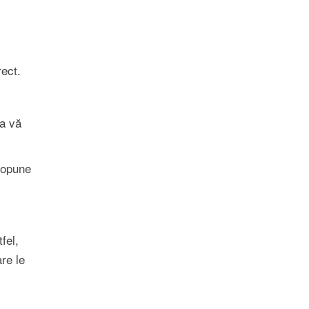
rect.
sa vă
propune
fel,
re le