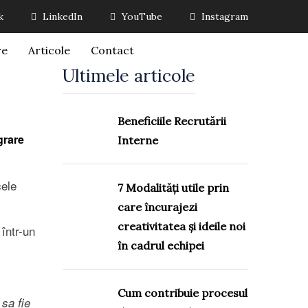
k
LinkedIn
YouTube
Instagram
re
Articole
Contact
Ultimele articole
Beneficiile Recrutării
grare
Interne
cele
7 Modalități utile prin
care încurajezi
creativitatea și ideile noi
într-un
în cadrul echipei
Cum contribuie procesul
 sa fie