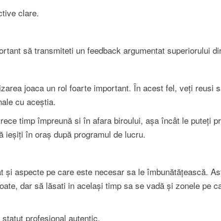
ctive clare.
ortant să transmiteti un feedback argumentat superiorului di
izarea joaca un rol foarte important. În acest fel, veți reusi 
onale cu aceștia.
etrece timp împreună si în afara biroului, așa încât le puteți 
 ieșiți în oraș după programul de lucru.
cât și aspecte pe care este necesar sa le îmbunătățească. Ast
oate, dar să lăsati in același timp sa se vadă și zonele pe ca
n statut profesional autentic.