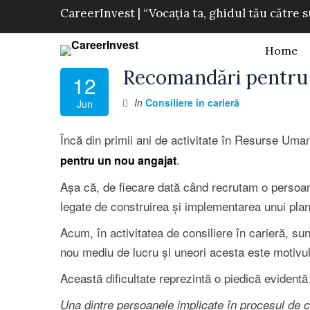
CareerInvest | “Vocația ta, ghidul tău către 
Home
Recomandări pentru 
12
In
Consiliere în carieră
Jun
Încă din primii ani de activitate în Resurse Um
.
pentru un nou angajat
Așa că, de fiecare dată când recrutam o persoan
legate de construirea și implementarea unui plan
Acum, în activitatea de consiliere în carieră, su
nou mediu de lucru și uneori acesta este motivu
Această dificultate reprezintă o piedică evidentă 
Una dintre persoanele implicate în procesul de co