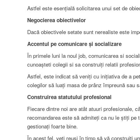
Astfel este esențială solicitarea unui set de obie
Negocierea obiectivelor
Dacă obiectivele setate sunt nerealiste este imp
Accentul pe comunicare și socializare
În primele luni la noul job, comunicarea si social
cunoașteti colegii si sa construiți relatii profesi
Astfel, este indicat să veniți cu inițiativa de a p
colegilor să luați masa de prânz împreună sau să
Construirea statutului profesional
Fiecare dintre noi are atât atuuri profesionale, 
recomandarea este să admiteți ca nu le știți pe t
gestionați foarte bine.
În acest fel, veți reuși în timp să vă construiți u