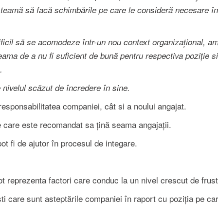
ie teamă să facă schimbările pe care le consideră necesare în
ficil să se acomodeze într-un nou context organizațional, a
eama de a nu fi suficient de bună pentru respectiva poziție s
.
nivelul scăzut de încredere în sine.
esponsabilitatea companiei, cât si a noului angajat.
e care este recomandat sa țină seama angajații.
t fi de ajutor în procesul de integare.
t reprezenta factori care conduc la un nivel crescut de frust
sti care sunt asteptările companiei în raport cu poziția pe ca