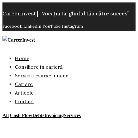
CareerInvest | “Vocația ta, ghidul tău către succes”
Facebook
LinkedIn
YouTube
Instagram
Home
Consiliere în carieră
Servicii resurse umane
Cariere
Articole
Contact
All
Cash Flow
Debts
Invoicing
Services