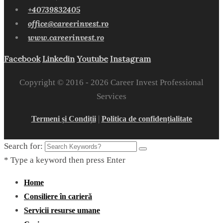
+40739832405
office@careerinvest.ro
www.careerinvest.ro
Facebook
Linkedin
Youtube
Instagram
Copyright © 2016 -
2026 Career Invest Professional
Services
|
Termeni și Condiții
Politica de confidențialitate
Search for:
* Type a keyword then press Enter
Home
Consiliere în carieră
Servicii resurse umane